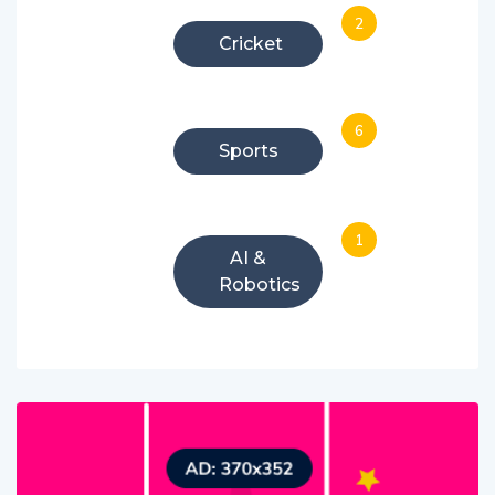
2
Cricket
6
Sports
1
AI &
Robotics