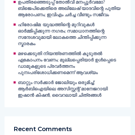
ഉപതിരഞ്ഞെടുപ്പ് തോൽവി മനപ്പൂർവമോ?
ബിജെപിക്കെതിരെ അഖിലേഷ് യാദവിന്റെ പുതിയ
ആരോപണം; ഇവിഎം ചർച്ച വീണ്ടും സജീവം
ഹിരോഷിമ: യുദ്ധത്തിന്റെ മുറിവുകൾ
ഓർമ്മിപ്പിക്കുന്ന നഗരം; സമാധാനത്തിന്റെ
സന്ദേശവുമായി ലോകത്തെ ചിന്തിപ്പിക്കുന്ന
സ്മാരകം
മഴക്കെടുതി നിയന്ത്രണത്തിൽ കൂടുതൽ
ഏകോപനം വേണം; മുല്ലപ്പെരിയാർ ഉൾപ്പെടെ
ഡാമുകളുടെ പ്രവർത്തനം
പുനഃപരിശോധിക്കണമെന്ന് ആവശ്യം
ബാറ്റും സർക്കാർ ജോലിയും ഒരുമിച്ച്;
ആർബിഐയിലെ അസിസ്റ്റന്റ് മാനേജറായി
ഇഷാൻ കിഷൻ, വൈറലായി ചിത്രങ്ങൾ
Recent Comments