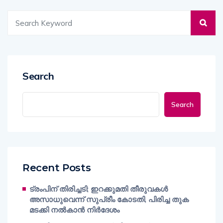
Search
Search
Recent Posts
ട്രംപിന് തിരിച്ചടി; ഇറക്കുമതി തീരുവകൾ
അസാധുവെന്ന് സുപ്രീം കോടതി, പിരിച്ച തുക
മടക്കി നൽകാൻ നിർദേശം