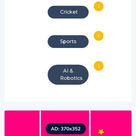
2
Cricket
6
Sports
1
AI &
Robotics