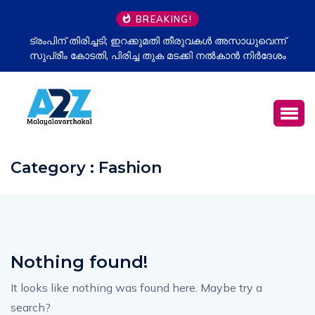
BREAKING!
ട്രംപിന് തിരിച്ചടി; ഇറക്കുമതി തീരുവകൾ അസാധുവെന്ന്
സുപ്രീം കോടതി, പിരിച്ച തുക മടക്കി നൽകാൻ നിർദേശം
Category : Fashion
Nothing found!
It looks like nothing was found here. Maybe try a
search?