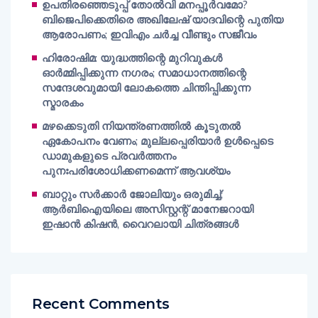
ഉപതിരഞ്ഞെടുപ്പ് തോൽവി മനപ്പൂർവമോ?
ബിജെപിക്കെതിരെ അഖിലേഷ് യാദവിന്റെ പുതിയ
ആരോപണം; ഇവിഎം ചർച്ച വീണ്ടും സജീവം
ഹിരോഷിമ: യുദ്ധത്തിന്റെ മുറിവുകൾ
ഓർമ്മിപ്പിക്കുന്ന നഗരം; സമാധാനത്തിന്റെ
സന്ദേശവുമായി ലോകത്തെ ചിന്തിപ്പിക്കുന്ന
സ്മാരകം
മഴക്കെടുതി നിയന്ത്രണത്തിൽ കൂടുതൽ
ഏകോപനം വേണം; മുല്ലപ്പെരിയാർ ഉൾപ്പെടെ
ഡാമുകളുടെ പ്രവർത്തനം
പുനഃപരിശോധിക്കണമെന്ന് ആവശ്യം
ബാറ്റും സർക്കാർ ജോലിയും ഒരുമിച്ച്;
ആർബിഐയിലെ അസിസ്റ്റന്റ് മാനേജറായി
ഇഷാൻ കിഷൻ, വൈറലായി ചിത്രങ്ങൾ
Recent Comments