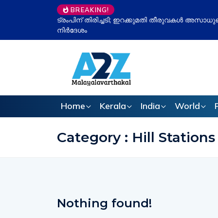
BREAKING!
ം കോടതി, പിരിച്ച തുക മടക്കി നൽകാൻ
ഉപതിരഞ്ഞെടുപ്പ് 
ഇവിഎം ചർച്ച വീണ്ടു
Home
Kerala
India
World
Category : Hill Stations
Nothing found!