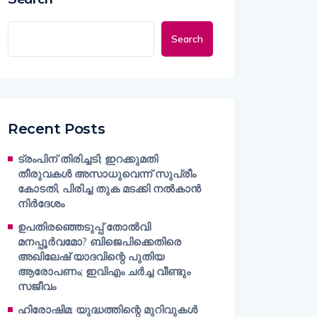
Search
Recent Posts
ട്രംപിന് തിരിച്ചടി; ഇറക്കുമതി
തീരുവകൾ അസാധുവെന്ന് സുപ്രീം
കോടതി, പിരിച്ച തുക മടക്കി നൽകാൻ
നിർദേശം
ഉപതിരഞ്ഞെടുപ്പ് തോൽവി
മനപ്പൂർവമോ? ബിജെപിക്കെതിരെ
അഖിലേഷ് യാദവിന്റെ പുതിയ
ആരോപണം; ഇവിഎം ചർച്ച വീണ്ടും
സജീവം
ഹിരോഷിമ: യുദ്ധത്തിന്റെ മുറിവുകൾ