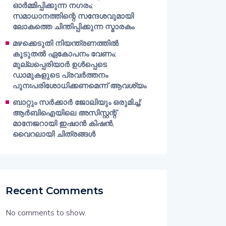
ഓർമ്മിപ്പിക്കുന്ന നഗരം;
സമാധാനത്തിന്റെ സന്ദേശവുമായി
ലോകത്തെ ചിന്തിപ്പിക്കുന്ന സ്മാരകം
മഴക്കെടുതി നിയന്ത്രണത്തിൽ
കൂടുതൽ ഏകോപനം വേണം;
മുല്ലപ്പെരിയാർ ഉൾപ്പെടെ
ഡാമുകളുടെ പ്രവർത്തനം
പുനഃപരിശോധിക്കണമെന്ന് ആവശ്യം
ബാറ്റും സർക്കാർ ജോലിയും ഒരുമിച്ച്;
ആർബിഐയിലെ അസിസ്റ്റന്റ്
മാനേജറായി ഇഷാൻ കിഷൻ,
വൈറലായി ചിത്രങ്ങൾ
Recent Comments
No comments to show.