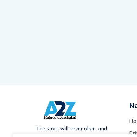
Na
Ho
The stars will never align, and
Pri