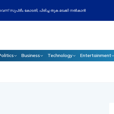
തോൽവി മനപ്പൂർവമോ? ബിജെപിക്കെതിരെ അഖിലേഷ് യാദവിന്റെ പു
ം സജീവം
Politics
Business
Technology
Entertainment