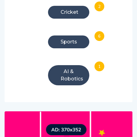
2
Cricket
6
Sports
1
AI &
Robotics