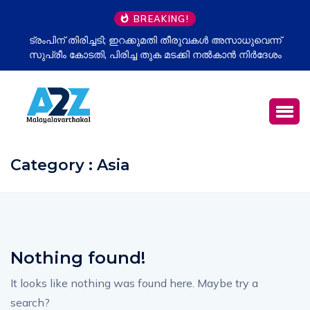
BREAKING!
ട്രംപിന് തിരിച്ചടി; ഇറക്കുമതി തീരുവകൾ അസാധുവെന്ന്
സുപ്രീം കോടതി, പിരിച്ച തുക മടക്കി നൽകാൻ നിർദേശം
Category : Asia
Nothing found!
It looks like nothing was found here. Maybe try a
search?