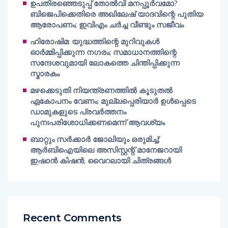
ഉപതിരഞ്ഞെടുപ്പ് തോൽവി മനപ്പൂർവമോ?
ബിജെപിക്കെതിരെ അഖിലേഷ് യാദവിന്റെ പുതിയ
ആരോപണം; ഇവിഎം ചർച്ച വീണ്ടും സജീവം
ഹിരോഷിമ: യുദ്ധത്തിന്റെ മുറിവുകൾ
ഓർമ്മിപ്പിക്കുന്ന നഗരം; സമാധാനത്തിന്റെ
സന്ദേശവുമായി ലോകത്തെ ചിന്തിപ്പിക്കുന്ന
സ്മാരകം
മഴക്കെടുതി നിയന്ത്രണത്തിൽ കൂടുതൽ
ഏകോപനം വേണം; മുല്ലപ്പെരിയാർ ഉൾപ്പെടെ
ഡാമുകളുടെ പ്രവർത്തനം
പുനഃപരിശോധിക്കണമെന്ന് ആവശ്യം
ബാറ്റും സർക്കാർ ജോലിയും ഒരുമിച്ച്;
ആർബിഐയിലെ അസിസ്റ്റന്റ് മാനേജറായി
ഇഷാൻ കിഷൻ, വൈറലായി ചിത്രങ്ങൾ
Recent Comments