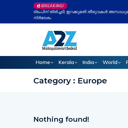
BREAKING!
ോടതി, പിരിച്ച തുക മടക്കി നൽകാൻ
ഉപതിരഞ്ഞെടുപ്പ് തോൽ
ഇവിഎം ചർച്ച വീണ്ടും സ
Home
Kerala
India
World
Category : Europe
Nothing found!