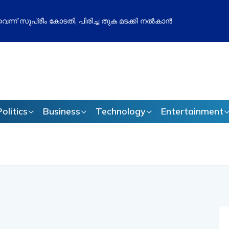
വി മനപ്പൂർവമോ? ബിജെപിക്കെതിരെ അഖിലേഷ് യാദവിന്റെ പുതിയ
ജീവം
Politics
Business
Technology
Entertainment