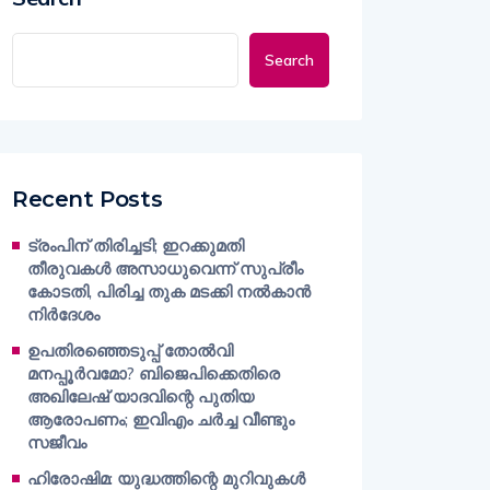
Search
Recent Posts
ട്രംപിന് തിരിച്ചടി; ഇറക്കുമതി
തീരുവകൾ അസാധുവെന്ന് സുപ്രീം
കോടതി, പിരിച്ച തുക മടക്കി നൽകാൻ
നിർദേശം
ഉപതിരഞ്ഞെടുപ്പ് തോൽവി
മനപ്പൂർവമോ? ബിജെപിക്കെതിരെ
അഖിലേഷ് യാദവിന്റെ പുതിയ
ആരോപണം; ഇവിഎം ചർച്ച വീണ്ടും
സജീവം
ഹിരോഷിമ: യുദ്ധത്തിന്റെ മുറിവുകൾ