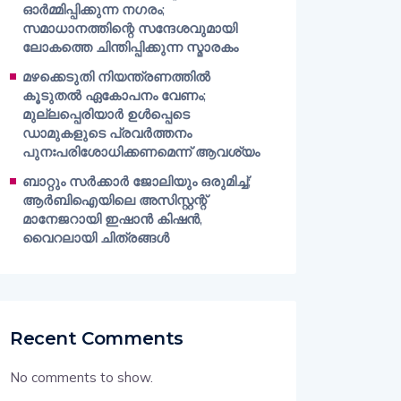
ഓർമ്മിപ്പിക്കുന്ന നഗരം;
സമാധാനത്തിന്റെ സന്ദേശവുമായി
ലോകത്തെ ചിന്തിപ്പിക്കുന്ന സ്മാരകം
മഴക്കെടുതി നിയന്ത്രണത്തിൽ
കൂടുതൽ ഏകോപനം വേണം;
മുല്ലപ്പെരിയാർ ഉൾപ്പെടെ
ഡാമുകളുടെ പ്രവർത്തനം
പുനഃപരിശോധിക്കണമെന്ന് ആവശ്യം
ബാറ്റും സർക്കാർ ജോലിയും ഒരുമിച്ച്;
ആർബിഐയിലെ അസിസ്റ്റന്റ്
മാനേജറായി ഇഷാൻ കിഷൻ,
വൈറലായി ചിത്രങ്ങൾ
Recent Comments
No comments to show.