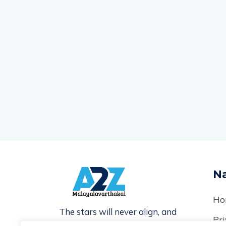
Na
Ho
The stars will never align, and
Pri