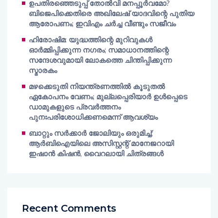
ഉപതിരഞ്ഞെടുപ്പ് തോൽവി മനപ്പൂർവമോ?
ബിജെപിക്കെതിരെ അഖിലേഷ് യാദവിന്റെ പുതിയ
ആരോപണം; ഇവിഎം ചർച്ച വീണ്ടും സജീവം
ഹിരോഷിമ: യുദ്ധത്തിന്റെ മുറിവുകൾ
ഓർമ്മിപ്പിക്കുന്ന നഗരം; സമാധാനത്തിന്റെ
സന്ദേശവുമായി ലോകത്തെ ചിന്തിപ്പിക്കുന്ന
സ്മാരകം
മഴക്കെടുതി നിയന്ത്രണത്തിൽ കൂടുതൽ
ഏകോപനം വേണം; മുല്ലപ്പെരിയാർ ഉൾപ്പെടെ
ഡാമുകളുടെ പ്രവർത്തനം
പുനഃപരിശോധിക്കണമെന്ന് ആവശ്യം
ബാറ്റും സർക്കാർ ജോലിയും ഒരുമിച്ച്;
ആർബിഐയിലെ അസിസ്റ്റന്റ് മാനേജറായി
ഇഷാൻ കിഷൻ, വൈറലായി ചിത്രങ്ങൾ
Recent Comments