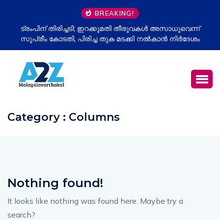
BREAKING!
ട്രംപിന് തിരിച്ചടി; ഇറക്കുമതി തീരുവകൾ അസാധുവെന്ന്
സുപ്രീം കോടതി, പിരിച്ച തുക മടക്കി നൽകാൻ നിർദേശം
Category : Columns
Nothing found!
It looks like nothing was found here. Maybe try a
search?