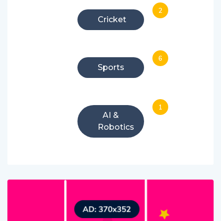
2
Cricket
6
Sports
1
AI &
Robotics