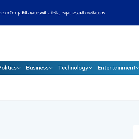
പ് തോൽവി മനപ്പൂർവമോ? ബിജെപിക്കെതിരെ അഖിലേഷ് യാദവിന്റെ
ണ്ടും സജീവം
Politics
Business
Technology
Entertainment