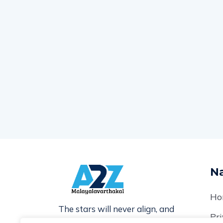
Na
Ho
The stars will never align, and
Pri