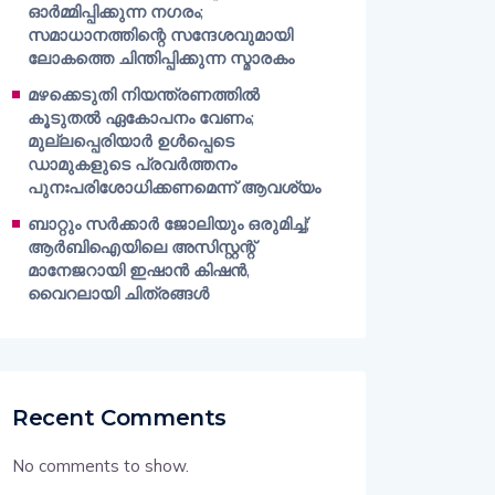
ഓർമ്മിപ്പിക്കുന്ന നഗരം;
സമാധാനത്തിന്റെ സന്ദേശവുമായി
ലോകത്തെ ചിന്തിപ്പിക്കുന്ന സ്മാരകം
മഴക്കെടുതി നിയന്ത്രണത്തിൽ
കൂടുതൽ ഏകോപനം വേണം;
മുല്ലപ്പെരിയാർ ഉൾപ്പെടെ
ഡാമുകളുടെ പ്രവർത്തനം
പുനഃപരിശോധിക്കണമെന്ന് ആവശ്യം
ബാറ്റും സർക്കാർ ജോലിയും ഒരുമിച്ച്;
ആർബിഐയിലെ അസിസ്റ്റന്റ്
മാനേജറായി ഇഷാൻ കിഷൻ,
വൈറലായി ചിത്രങ്ങൾ
Recent Comments
No comments to show.