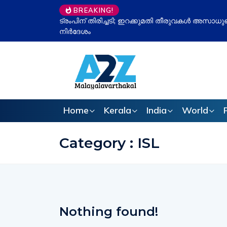
BREAKING!
്രീം കോടതി, പിരിച്ച തുക മടക്കി നൽകാൻ
ഉപതിരഞ്ഞെടുപ്
ഇവിഎം ചർച്ച വീ
Home
Kerala
India
World
Category : ISL
Nothing found!