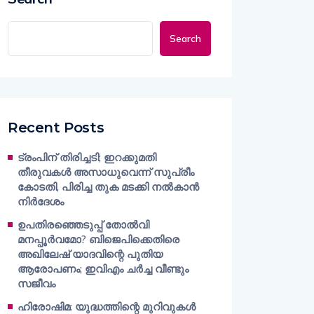
Search
Recent Posts
ട്രംപിന് തിരിച്ചടി; ഇറക്കുമതി
തീരുവകൾ അസാധുവെന്ന് സുപ്രീം
കോടതി, പിരിച്ച തുക മടക്കി നൽകാൻ
നിർദേശം
ഉപതിരഞ്ഞെടുപ്പ് തോൽവി
മനപ്പൂർവമോ? ബിജെപിക്കെതിരെ
അഖിലേഷ് യാദവിന്റെ പുതിയ
ആരോപണം; ഇവിഎം ചർച്ച വീണ്ടും
സജീവം
ഹിരോഷിമ: യുദ്ധത്തിന്റെ മുറിവുകൾ