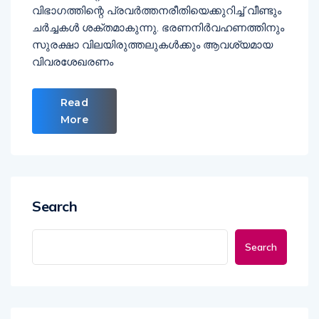
വിഭാഗത്തിന്റെ പ്രവർത്തനരീതിയെക്കുറിച്ച് വീണ്ടും
ചർച്ചകൾ ശക്തമാകുന്നു. ഭരണനിർവഹണത്തിനും
സുരക്ഷാ വിലയിരുത്തലുകൾക്കും ആവശ്യമായ
വിവരശേഖരണം
Read
More
Search
Search