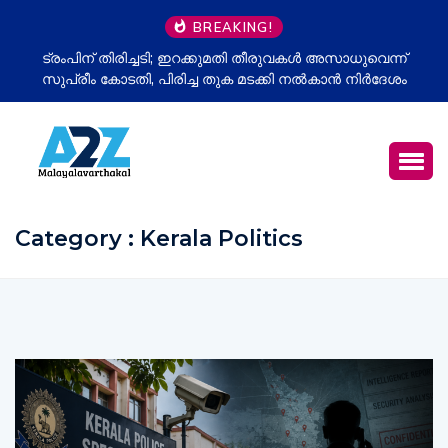
BREAKING!
 തീരുവകൾ അസാധുവെന്ന്
ഉപതിരഞ്ഞെടുപ്പ് തോൽവി മനപ്പൂർവമോ
ടക്കി നൽകാൻ നിർദേശം
അഖിലേഷ് യാദവിന്റെ പുതിയ ആരോപണ
വീണ്ടും സജീവം
Category : Kerala Politics