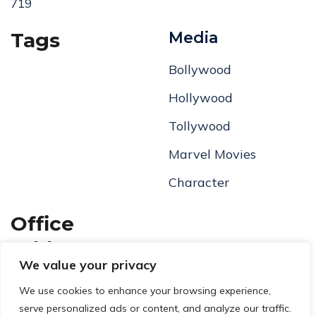
719
Tags
Media
Bollywood
Hollywood
Tollywood
Marvel Movies
Character
Office
Address
We value your privacy
We use cookies to enhance your browsing experience,
29 Street, Melbourne City,
serve personalized ads or content, and analyze our traffic.
Australia # 34, House #10.