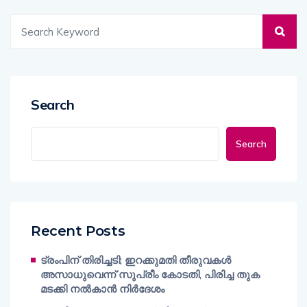
Search
Search
Recent Posts
ട്രംപിന് തിരിച്ചടി; ഇറക്കുമതി തീരുവകൾ
അസാധുവെന്ന് സുപ്രീം കോടതി, പിരിച്ച തുക
മടക്കി നൽകാൻ നിർദേശം