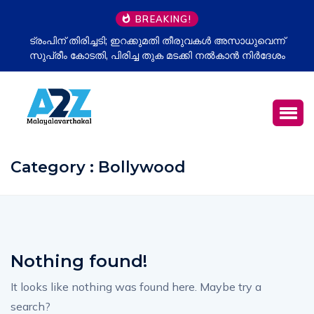
BREAKING!
ട്രംപിന് തിരിച്ചടി; ഇറക്കുമതി തീരുവകൾ അസാധുവെന്ന്
ഉ
സുപ്രീം കോടതി, പിരിച്ച തുക മടക്കി നൽകാൻ നിർദേശം
Category : Bollywood
Nothing found!
It looks like nothing was found here. Maybe try a
search?