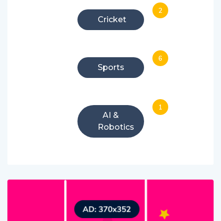
2
Cricket
6
Sports
1
AI &
Robotics