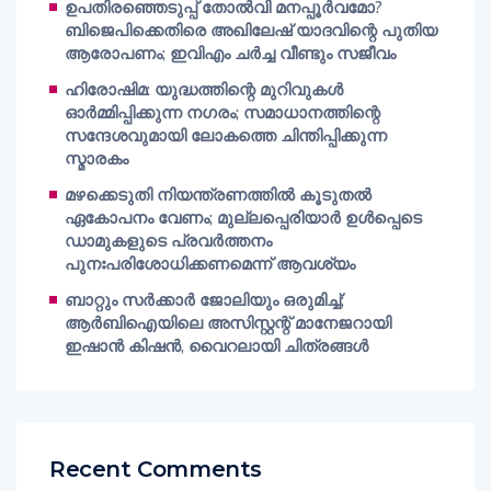
ഉപതിരഞ്ഞെടുപ്പ് തോൽവി മനപ്പൂർവമോ?
ബിജെപിക്കെതിരെ അഖിലേഷ് യാദവിന്റെ പുതിയ
ആരോപണം; ഇവിഎം ചർച്ച വീണ്ടും സജീവം
ഹിരോഷിമ: യുദ്ധത്തിന്റെ മുറിവുകൾ
ഓർമ്മിപ്പിക്കുന്ന നഗരം; സമാധാനത്തിന്റെ
സന്ദേശവുമായി ലോകത്തെ ചിന്തിപ്പിക്കുന്ന
സ്മാരകം
മഴക്കെടുതി നിയന്ത്രണത്തിൽ കൂടുതൽ
ഏകോപനം വേണം; മുല്ലപ്പെരിയാർ ഉൾപ്പെടെ
ഡാമുകളുടെ പ്രവർത്തനം
പുനഃപരിശോധിക്കണമെന്ന് ആവശ്യം
ബാറ്റും സർക്കാർ ജോലിയും ഒരുമിച്ച്;
ആർബിഐയിലെ അസിസ്റ്റന്റ് മാനേജറായി
ഇഷാൻ കിഷൻ, വൈറലായി ചിത്രങ്ങൾ
Recent Comments