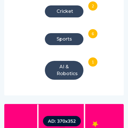
2
Cricket
6
Sports
1
AI &
Robotics