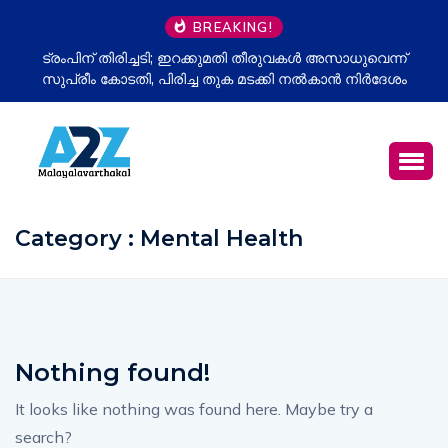
BREAKING!
ട്രംപിന് തിരിച്ചടി; ഇറക്കുമതി തീരുവകൾ അസാധുവെന്ന്
സുപ്രീം കോടതി, പിരിച്ച തുക മടക്കി നൽകാൻ നിർദേശം
Category : Mental Health
Nothing found!
It looks like nothing was found here. Maybe try a
search?