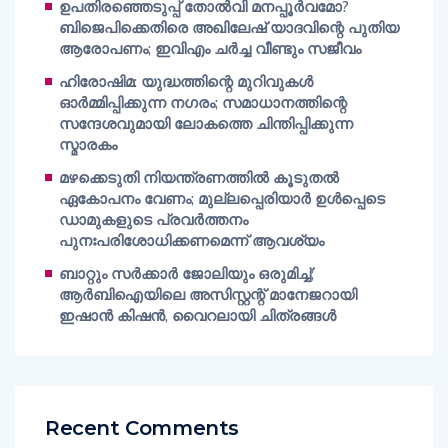
ഉപതിരഞ്ഞെടുപ്പ് തോൽവി മനപ്പൂർവമോ?
ബിജെപിക്കെതിരെ അഖിലേഷ് യാദവിന്റെ പുതിയ
ആരോപണം; ഇവിഎം ചർച്ച വീണ്ടും സജീവം
ഹിരോഷിമ: യുദ്ധത്തിന്റെ മുറിവുകൾ
ഓർമ്മിപ്പിക്കുന്ന നഗരം; സമാധാനത്തിന്റെ
സന്ദേശവുമായി ലോകത്തെ ചിന്തിപ്പിക്കുന്ന
സ്മാരകം
മഴക്കെടുതി നിയന്ത്രണത്തിൽ കൂടുതൽ
ഏകോപനം വേണം; മുല്ലപ്പെരിയാർ ഉൾപ്പെടെ
ഡാമുകളുടെ പ്രവർത്തനം
പുനഃപരിശോധിക്കണമെന്ന് ആവശ്യം
ബാറ്റും സർക്കാർ ജോലിയും ഒരുമിച്ച്;
ആർബിഐയിലെ അസിസ്റ്റന്റ് മാനേജറായി
ഇഷാൻ കിഷൻ, വൈറലായി ചിത്രങ്ങൾ
Recent Comments