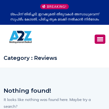
BREAKING!
ട്രംപിന് തിരിച്ചടി; ഇറക്കുമതി തീരുവകൾ അസാധുവെന്ന്
സുപ്രീം കോടതി, പിരിച്ച തുക മടക്കി നൽകാൻ നിർദേശം
Category : Reviews
Nothing found!
It looks like nothing was found here. Maybe try a
search?