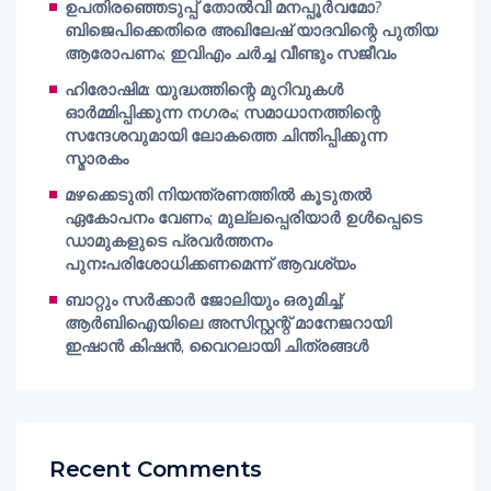
ഉപതിരഞ്ഞെടുപ്പ് തോൽവി മനപ്പൂർവമോ?
ബിജെപിക്കെതിരെ അഖിലേഷ് യാദവിന്റെ പുതിയ
ആരോപണം; ഇവിഎം ചർച്ച വീണ്ടും സജീവം
ഹിരോഷിമ: യുദ്ധത്തിന്റെ മുറിവുകൾ
ഓർമ്മിപ്പിക്കുന്ന നഗരം; സമാധാനത്തിന്റെ
സന്ദേശവുമായി ലോകത്തെ ചിന്തിപ്പിക്കുന്ന
സ്മാരകം
മഴക്കെടുതി നിയന്ത്രണത്തിൽ കൂടുതൽ
ഏകോപനം വേണം; മുല്ലപ്പെരിയാർ ഉൾപ്പെടെ
ഡാമുകളുടെ പ്രവർത്തനം
പുനഃപരിശോധിക്കണമെന്ന് ആവശ്യം
ബാറ്റും സർക്കാർ ജോലിയും ഒരുമിച്ച്;
ആർബിഐയിലെ അസിസ്റ്റന്റ് മാനേജറായി
ഇഷാൻ കിഷൻ, വൈറലായി ചിത്രങ്ങൾ
Recent Comments