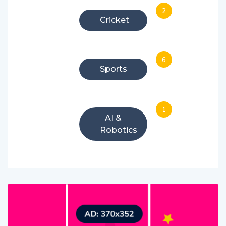
2
Cricket
6
Sports
1
AI &
Robotics