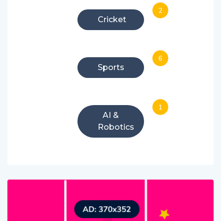
2
Cricket
6
Sports
1
AI &
Robotics