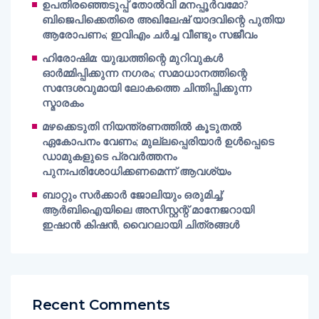
ഉപതിരഞ്ഞെടുപ്പ് തോൽവി മനപ്പൂർവമോ?
ബിജെപിക്കെതിരെ അഖിലേഷ് യാദവിന്റെ പുതിയ
ആരോപണം; ഇവിഎം ചർച്ച വീണ്ടും സജീവം
ഹിരോഷിമ: യുദ്ധത്തിന്റെ മുറിവുകൾ
ഓർമ്മിപ്പിക്കുന്ന നഗരം; സമാധാനത്തിന്റെ
സന്ദേശവുമായി ലോകത്തെ ചിന്തിപ്പിക്കുന്ന
സ്മാരകം
മഴക്കെടുതി നിയന്ത്രണത്തിൽ കൂടുതൽ
ഏകോപനം വേണം; മുല്ലപ്പെരിയാർ ഉൾപ്പെടെ
ഡാമുകളുടെ പ്രവർത്തനം
പുനഃപരിശോധിക്കണമെന്ന് ആവശ്യം
ബാറ്റും സർക്കാർ ജോലിയും ഒരുമിച്ച്;
ആർബിഐയിലെ അസിസ്റ്റന്റ് മാനേജറായി
ഇഷാൻ കിഷൻ, വൈറലായി ചിത്രങ്ങൾ
Recent Comments