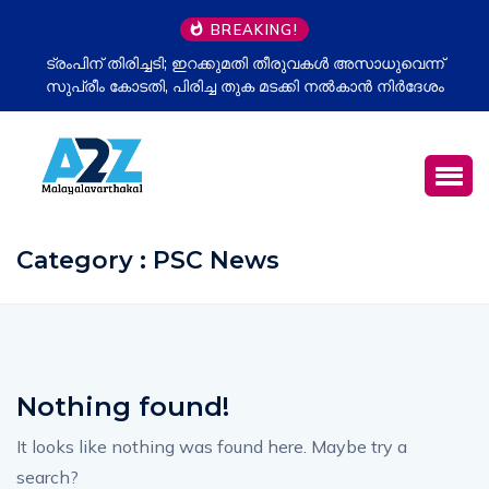
BREAKING!
ട്രംപിന് തിരിച്ചടി; ഇറക്കുമതി തീരുവകൾ അസാധുവെന്ന്
സുപ്രീം കോടതി, പിരിച്ച തുക മടക്കി നൽകാൻ നിർദേശം
Category : PSC News
Nothing found!
It looks like nothing was found here. Maybe try a
search?