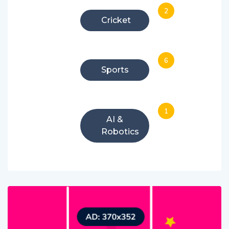
2
Cricket
6
Sports
1
AI &
Robotics