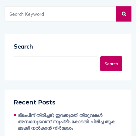
Search
Search
Recent Posts
ട്രംപിന് തിരിച്ചടി; ഇറക്കുമതി തീരുവകൾ
അസാധുവെന്ന് സുപ്രീം കോടതി, പിരിച്ച തുക
മടക്കി നൽകാൻ നിർദേശം