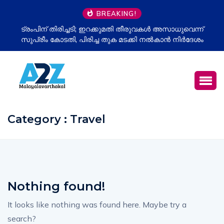
BREAKING!
ട്രംപിന് തിരിച്ചടി; ഇറക്കുമതി തീരുവകൾ അസാധുവെന്ന്
സുപ്രീം കോടതി, പിരിച്ച തുക മടക്കി നൽകാൻ നിർദേശം
Category : Travel
Nothing found!
It looks like nothing was found here. Maybe try a
search?