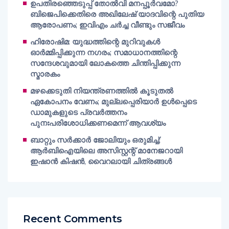
ഉപതിരഞ്ഞെടുപ്പ് തോൽവി മനപ്പൂർവമോ?
ബിജെപിക്കെതിരെ അഖിലേഷ് യാദവിന്റെ പുതിയ
ആരോപണം; ഇവിഎം ചർച്ച വീണ്ടും സജീവം
ഹിരോഷിമ: യുദ്ധത്തിന്റെ മുറിവുകൾ
ഓർമ്മിപ്പിക്കുന്ന നഗരം; സമാധാനത്തിന്റെ
സന്ദേശവുമായി ലോകത്തെ ചിന്തിപ്പിക്കുന്ന
സ്മാരകം
മഴക്കെടുതി നിയന്ത്രണത്തിൽ കൂടുതൽ
ഏകോപനം വേണം; മുല്ലപ്പെരിയാർ ഉൾപ്പെടെ
ഡാമുകളുടെ പ്രവർത്തനം
പുനഃപരിശോധിക്കണമെന്ന് ആവശ്യം
ബാറ്റും സർക്കാർ ജോലിയും ഒരുമിച്ച്;
ആർബിഐയിലെ അസിസ്റ്റന്റ് മാനേജറായി
ഇഷാൻ കിഷൻ, വൈറലായി ചിത്രങ്ങൾ
Recent Comments