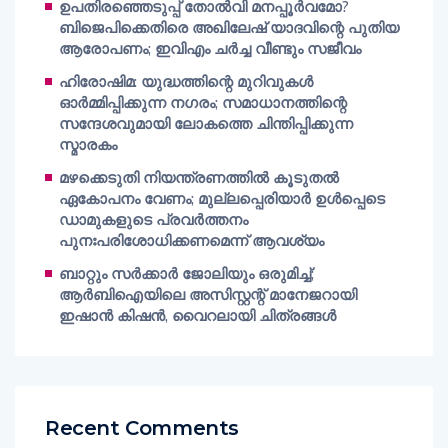
ഉപതിരഞ്ഞെടുപ്പ് തോൽവി മനപ്പൂർവമോ?
ബിജെപിക്കെതിരെ അഖിലേഷ് യാദവിന്റെ പുതിയ
ആരോപണം; ഇവിഎം ചർച്ച വീണ്ടും സജീവം
ഹിരോഷിമ: യുദ്ധത്തിന്റെ മുറിവുകൾ
ഓർമ്മിപ്പിക്കുന്ന നഗരം; സമാധാനത്തിന്റെ
സന്ദേശവുമായി ലോകത്തെ ചിന്തിപ്പിക്കുന്ന
സ്മാരകം
മഴക്കെടുതി നിയന്ത്രണത്തിൽ കൂടുതൽ
ഏകോപനം വേണം; മുല്ലപ്പെരിയാർ ഉൾപ്പെടെ
ഡാമുകളുടെ പ്രവർത്തനം
പുനഃപരിശോധിക്കണമെന്ന് ആവശ്യം
ബാറ്റും സർക്കാർ ജോലിയും ഒരുമിച്ച്;
ആർബിഐയിലെ അസിസ്റ്റന്റ് മാനേജറായി
ഇഷാൻ കിഷൻ, വൈറലായി ചിത്രങ്ങൾ
Recent Comments