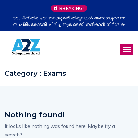
BREAKING!
ട്രംപിന് തിരിച്ചടി; ഇറക്കുമതി തീരുവകൾ അസാധുവെന്ന്
സുപ്രീം കോടതി, പിരിച്ച തുക മടക്കി നൽകാൻ നിർദേശം
Category : Exams
Nothing found!
It looks like nothing was found here. Maybe try a
search?