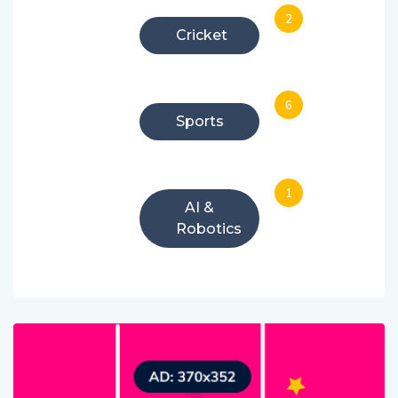
2
Cricket
6
Sports
1
AI &
Robotics