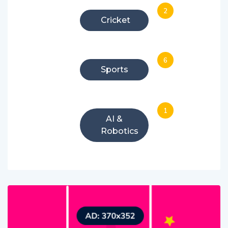
2
Cricket
6
Sports
1
AI &
Robotics