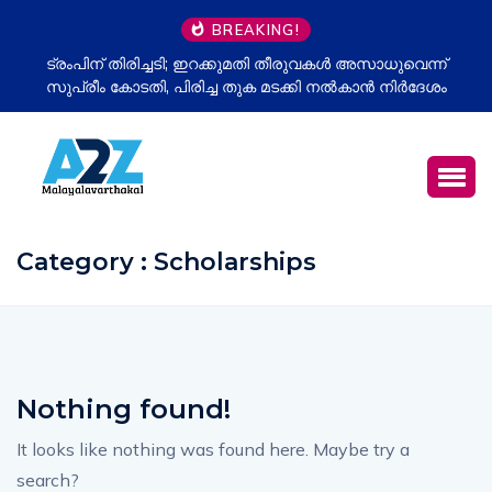
BREAKING!
ട്രംപിന് തിരിച്ചടി; ഇറക്കുമതി തീരുവകൾ അസാധുവെന്ന്
സുപ്രീം കോടതി, പിരിച്ച തുക മടക്കി നൽകാൻ നിർദേശം
Category : Scholarships
Nothing found!
It looks like nothing was found here. Maybe try a
search?