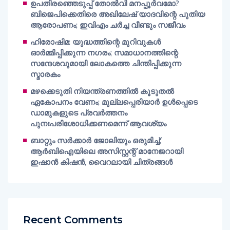
ഉപതിരഞ്ഞെടുപ്പ് തോൽവി മനപ്പൂർവമോ?
ബിജെപിക്കെതിരെ അഖിലേഷ് യാദവിന്റെ പുതിയ
ആരോപണം; ഇവിഎം ചർച്ച വീണ്ടും സജീവം
ഹിരോഷിമ: യുദ്ധത്തിന്റെ മുറിവുകൾ
ഓർമ്മിപ്പിക്കുന്ന നഗരം; സമാധാനത്തിന്റെ
സന്ദേശവുമായി ലോകത്തെ ചിന്തിപ്പിക്കുന്ന
സ്മാരകം
മഴക്കെടുതി നിയന്ത്രണത്തിൽ കൂടുതൽ
ഏകോപനം വേണം; മുല്ലപ്പെരിയാർ ഉൾപ്പെടെ
ഡാമുകളുടെ പ്രവർത്തനം
പുനഃപരിശോധിക്കണമെന്ന് ആവശ്യം
ബാറ്റും സർക്കാർ ജോലിയും ഒരുമിച്ച്;
ആർബിഐയിലെ അസിസ്റ്റന്റ് മാനേജറായി
ഇഷാൻ കിഷൻ, വൈറലായി ചിത്രങ്ങൾ
Recent Comments