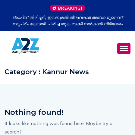
BREAKING!
ട്രംപിന് തിരിച്ചടി; ഇറക്കുമതി തീരുവകൾ അസാധുവെന്ന്
സുപ്രീം കോടതി, പിരിച്ച തുക മടക്കി നൽകാൻ നിർദേശം
Category : Kannur News
Nothing found!
It looks like nothing was found here. Maybe try a
search?