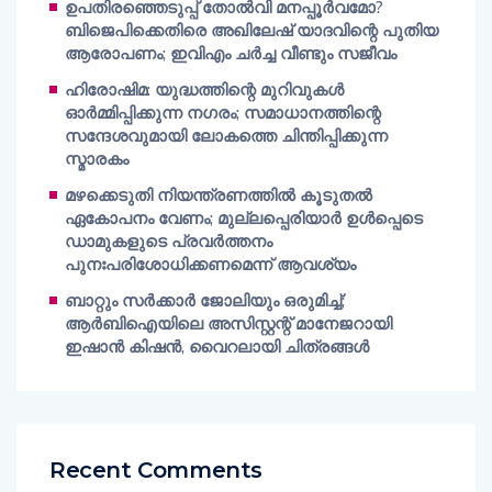
ഉപതിരഞ്ഞെടുപ്പ് തോൽവി മനപ്പൂർവമോ?
ബിജെപിക്കെതിരെ അഖിലേഷ് യാദവിന്റെ പുതിയ
ആരോപണം; ഇവിഎം ചർച്ച വീണ്ടും സജീവം
ഹിരോഷിമ: യുദ്ധത്തിന്റെ മുറിവുകൾ
ഓർമ്മിപ്പിക്കുന്ന നഗരം; സമാധാനത്തിന്റെ
സന്ദേശവുമായി ലോകത്തെ ചിന്തിപ്പിക്കുന്ന
സ്മാരകം
മഴക്കെടുതി നിയന്ത്രണത്തിൽ കൂടുതൽ
ഏകോപനം വേണം; മുല്ലപ്പെരിയാർ ഉൾപ്പെടെ
ഡാമുകളുടെ പ്രവർത്തനം
പുനഃപരിശോധിക്കണമെന്ന് ആവശ്യം
ബാറ്റും സർക്കാർ ജോലിയും ഒരുമിച്ച്;
ആർബിഐയിലെ അസിസ്റ്റന്റ് മാനേജറായി
ഇഷാൻ കിഷൻ, വൈറലായി ചിത്രങ്ങൾ
Recent Comments