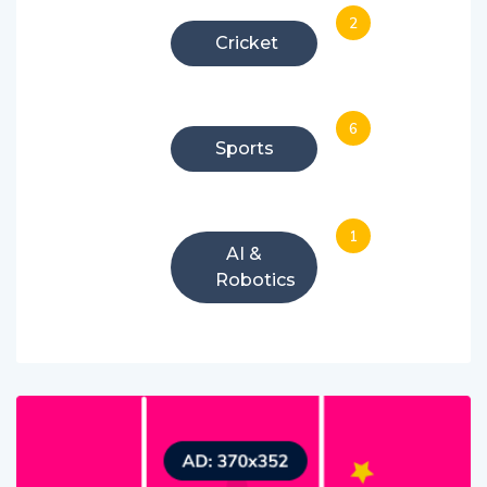
2
Cricket
6
Sports
1
AI &
Robotics