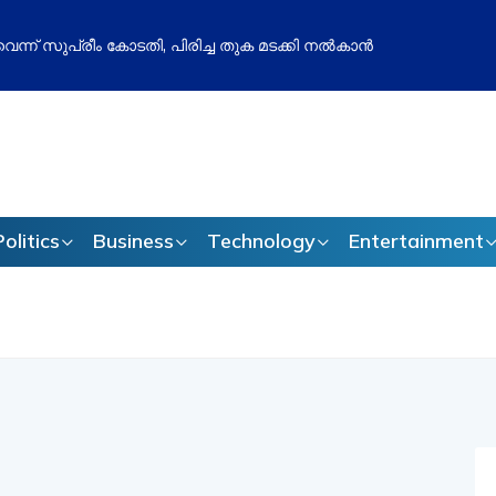
ുപ്പ് തോൽവി മനപ്പൂർവമോ? ബിജെപിക്കെതിരെ അഖിലേഷ് യാദവിന
 വീണ്ടും സജീവം
Politics
Business
Technology
Entertainment