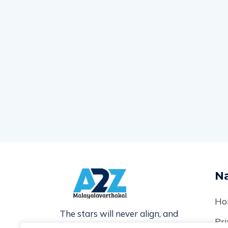
Na
Ho
The stars will never align, and
Pri