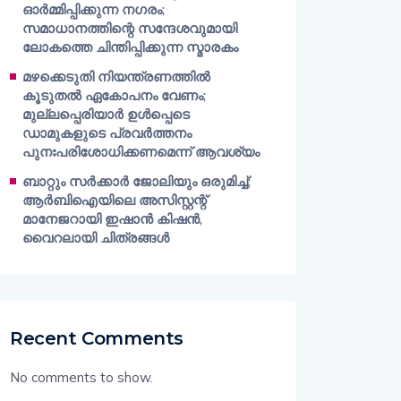
ഓർമ്മിപ്പിക്കുന്ന നഗരം;
സമാധാനത്തിന്റെ സന്ദേശവുമായി
ലോകത്തെ ചിന്തിപ്പിക്കുന്ന സ്മാരകം
മഴക്കെടുതി നിയന്ത്രണത്തിൽ
കൂടുതൽ ഏകോപനം വേണം;
മുല്ലപ്പെരിയാർ ഉൾപ്പെടെ
ഡാമുകളുടെ പ്രവർത്തനം
പുനഃപരിശോധിക്കണമെന്ന് ആവശ്യം
ബാറ്റും സർക്കാർ ജോലിയും ഒരുമിച്ച്;
ആർബിഐയിലെ അസിസ്റ്റന്റ്
മാനേജറായി ഇഷാൻ കിഷൻ,
വൈറലായി ചിത്രങ്ങൾ
Recent Comments
No comments to show.