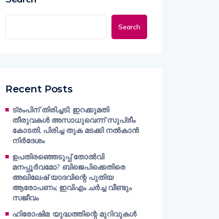
Search
Recent Posts
ട്രംപിന് തിരിച്ചടി; ഇറക്കുമതി
തീരുവകൾ അസാധുവെന്ന് സുപ്രീം
കോടതി, പിരിച്ച തുക മടക്കി നൽകാൻ
നിർദേശം
ഉപതിരഞ്ഞെടുപ്പ് തോൽവി
മനപ്പൂർവമോ? ബിജെപിക്കെതിരെ
അഖിലേഷ് യാദവിന്റെ പുതിയ
ആരോപണം; ഇവിഎം ചർച്ച വീണ്ടും
സജീവം
ഹിരോഷിമ: യുദ്ധത്തിന്റെ മുറിവുകൾ