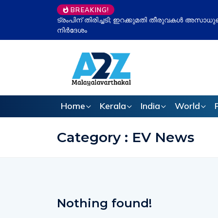
BREAKING!
 സുപ്രീം കോടതി, പിരിച്ച തുക മടക്കി നൽകാൻ
ഉപതിരഞ്ഞെട
ഇവിഎം ചർച്ച
Home
Kerala
India
World
Category : EV News
Nothing found!