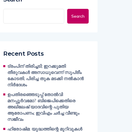
Search
Recent Posts
ട്രംപിന് തിരിച്ചടി; ഇറക്കുമതി
തീരുവകൾ അസാധുവെന്ന് സുപ്രീം
കോടതി, പിരിച്ച തുക മടക്കി നൽകാൻ
നിർദേശം
ഉപതിരഞ്ഞെടുപ്പ് തോൽവി
മനപ്പൂർവമോ? ബിജെപിക്കെതിരെ
അഖിലേഷ് യാദവിന്റെ പുതിയ
ആരോപണം; ഇവിഎം ചർച്ച വീണ്ടും
സജീവം
ഹിരോഷിമ: യുദ്ധത്തിന്റെ മുറിവുകൾ