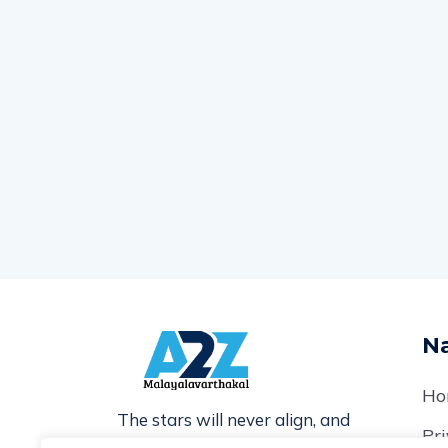
Na
Ho
The stars will never align, and
Pri