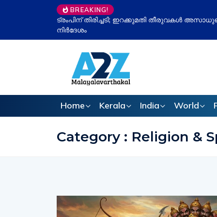
BREAKING!
ം കോടതി, പിരിച്ച തുക മടക്കി നൽകാൻ
ഉപതിരഞ്ഞെടുപ്പ് 
ഇവിഎം ചർച്ച വീണ്ടു
Home
Kerala
India
World
Category : Religion & Sp