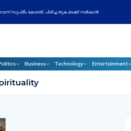
തോൽവി മനപ്പൂർവമോ? ബിജെപിക്കെതിരെ അഖിലേഷ് യാദവിന്റെ പു
ം സജീവം
Politics
Business
Technology
Entertainment
irituality