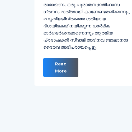
രാമായണം ഒരു പുരാതന ഇതിഹാസ
ഗ്രന്ഥം മാത്രമായി കാണേണ്ടതല്ലെന്നും,
മനുഷ്യജീവിതത്തെ ശരിയായ
ദിശയിലേക്ക് നയിക്കുന്ന ധാർമിക
മാർഗദർശനമാണെന്നും ആത്മീയ
പ്രഭാഷകൻ സ്വാമി അഭിനവ ബാലാനന്ദ
ഭൈരവ അഭിപ്രായപ്പെട്ടു.
Read
More