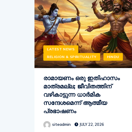
LATEST NEWS
RELIGION & SPIRITUALITY
HINDU
രാമായണം ഒരു ഇതിഹാസം
മാത്രമല്ല; ജീവിതത്തിന്
വഴികാട്ടുന്ന ധാർമിക
സന്ദേശമെന്ന് ആത്മീയ
പ്രഭാഷണം
siteadmin
JULY 22, 2026