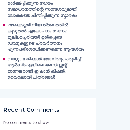
ഓർമ്മിപ്പിക്കുന്ന നഗരം;
സമാധാനത്തിന്റെ സന്ദേശവുമായി
ലോകത്തെ ചിന്തിപ്പിക്കുന്ന സ്മാരകം
മഴക്കെടുതി നിയന്ത്രണത്തിൽ
കൂടുതൽ ഏകോപനം വേണം;
മുല്ലപ്പെരിയാർ ഉൾപ്പെടെ
ഡാമുകളുടെ പ്രവർത്തനം
പുനഃപരിശോധിക്കണമെന്ന് ആവശ്യം
ബാറ്റും സർക്കാർ ജോലിയും ഒരുമിച്ച്;
ആർബിഐയിലെ അസിസ്റ്റന്റ്
മാനേജറായി ഇഷാൻ കിഷൻ,
വൈറലായി ചിത്രങ്ങൾ
Recent Comments
No comments to show.