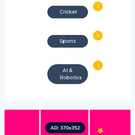
2
Cricket
6
Sports
1
AI &
Robotics