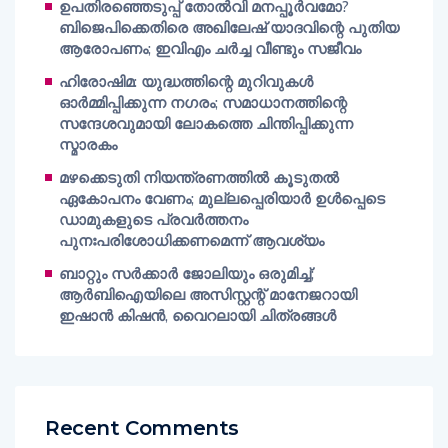
ഉപതിരഞ്ഞെടുപ്പ് തോൽവി മനപ്പൂർവമോ?
ബിജെപിക്കെതിരെ അഖിലേഷ് യാദവിന്റെ പുതിയ
ആരോപണം; ഇവിഎം ചർച്ച വീണ്ടും സജീവം
ഹിരോഷിമ: യുദ്ധത്തിന്റെ മുറിവുകൾ
ഓർമ്മിപ്പിക്കുന്ന നഗരം; സമാധാനത്തിന്റെ
സന്ദേശവുമായി ലോകത്തെ ചിന്തിപ്പിക്കുന്ന
സ്മാരകം
മഴക്കെടുതി നിയന്ത്രണത്തിൽ കൂടുതൽ
ഏകോപനം വേണം; മുല്ലപ്പെരിയാർ ഉൾപ്പെടെ
ഡാമുകളുടെ പ്രവർത്തനം
പുനഃപരിശോധിക്കണമെന്ന് ആവശ്യം
ബാറ്റും സർക്കാർ ജോലിയും ഒരുമിച്ച്;
ആർബിഐയിലെ അസിസ്റ്റന്റ് മാനേജറായി
ഇഷാൻ കിഷൻ, വൈറലായി ചിത്രങ്ങൾ
Recent Comments