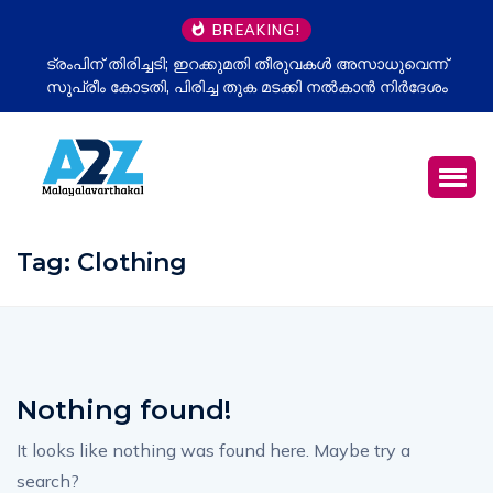
BREAKING!
ട്രംപിന് തിരിച്ചടി; ഇറക്കുമതി തീരുവകൾ അസാധുവെന്ന്
സുപ്രീം കോടതി, പിരിച്ച തുക മടക്കി നൽകാൻ നിർദേശം
Tag:
Clothing
Nothing found!
It looks like nothing was found here. Maybe try a
search?