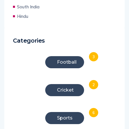
South India
Hindu
Categories
3
Football
2
Cricket
6
Sports