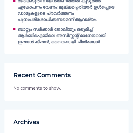
മഴക്കെടുതി നിയന്ത്രണത്തിൽ കൂടുതൽ
ഏകോപനം വേണം; മുല്ലപ്പെരിയാർ ഉൾപ്പെടെ
ഡാമുകളുടെ പ്രവർത്തനം
പുനഃപരിശോധിക്കണമെന്ന് ആവശ്യം
ബാറ്റും സർക്കാർ ജോലിയും ഒരുമിച്ച്;
ആർബിഐയിലെ അസിസ്റ്റന്റ് മാനേജറായി
ഇഷാൻ കിഷൻ, വൈറലായി ചിത്രങ്ങൾ
Recent Comments
No comments to show.
Archives