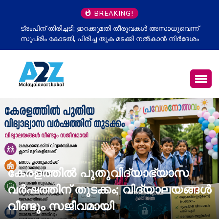
BREAKING!
ന്
ഉപതിരഞ്ഞെടുപ്പ് തോൽവി മനപ്പൂർവമോ? ബിജെപിക്കെതിരെ
ശം
അഖിലേഷ് യാദവിന്റെ പുതിയ ആരോപണം; ഇവിഎം ചർച്ച
വീണ്ടും സജീവം
കേരളത്തിൽ പുതുവിദ്യാഭ്യാസ
വർഷത്തിന് തുടക്കം; വിദ്യാലയങ്ങൾ
വീണ്ടും സജീവമായി